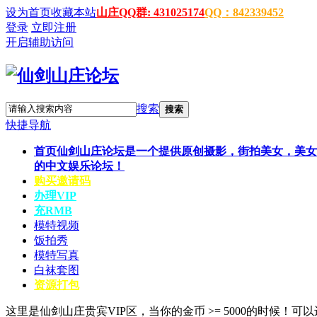
设为首页
收藏本站
山庄QQ群: 431025174
QQ：842339452
登录
立即注册
开启辅助访问
搜索
搜索
快捷导航
首页
仙剑山庄论坛是一个提供原创摄影，街拍美女，美女
的中文娱乐论坛！
购买邀请码
办理VIP
充RMB
模特视频
饭拍秀
模特写真
白袜套图
资源打包
这里是仙剑山庄贵宾VIP区，当你的金币 >= 5000的时候！可以进