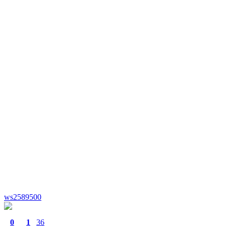
ws2589500
0
1
36