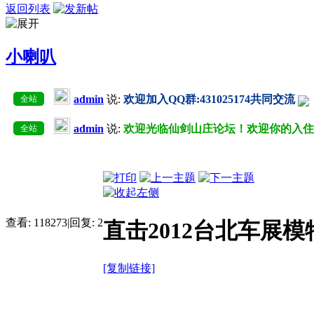
返回列表
小喇叭
admin
说:
欢迎加入QQ群:431025174共同交流
全站
admin
说:
欢迎光临仙剑山庄论坛！欢迎你的入
全站
查看:
118273
|
回复:
2
直击2012台北车展
[复制链接]