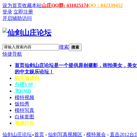
设为首页
收藏本站
山庄QQ群: 431025174
QQ：842339452
登录
立即注册
开启辅助访问
搜索
搜索
快捷导航
首页
仙剑山庄论坛是一个提供原创摄影，街拍美女，美女
的中文娱乐论坛！
购买邀请码
办理VIP
充RMB
模特视频
饭拍秀
模特写真
白袜套图
资源打包
仙剑山庄论坛
»
首页
›
仙剑写真视频区
›
模特展会
›
直击2012