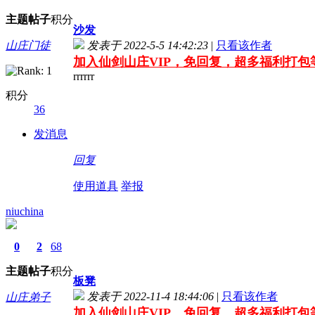
主题
帖子
积分
沙发
山庄门徒
发表于 2022-5-5 14:42:23
|
只看该作者
加入仙剑山庄VIP，免回复，超多福利打包
rrrrrr
积分
36
发消息
回复
使用道具
举报
niuchina
0
2
68
主题
帖子
积分
板凳
发表于 2022-11-4 18:44:06
|
只看该作者
山庄弟子
加入仙剑山庄VIP，免回复，超多福利打包