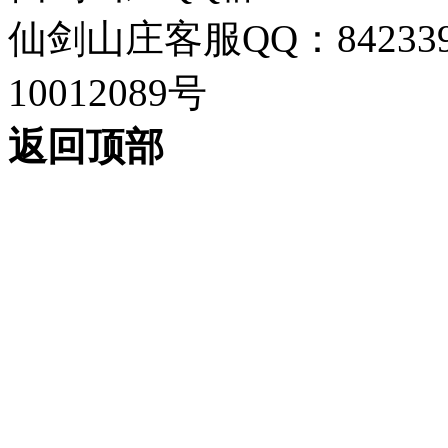
仙剑山庄客服QQ：842339
10012089号
返回顶部