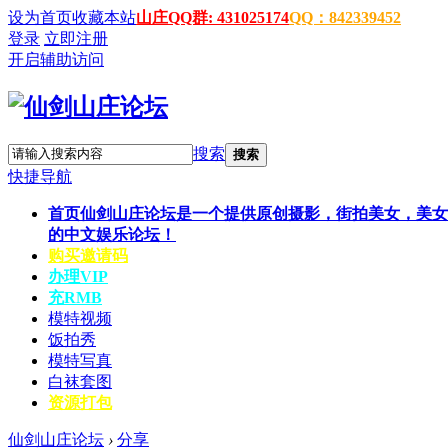
设为首页
收藏本站
山庄QQ群: 431025174
QQ：842339452
登录
立即注册
开启辅助访问
搜索
搜索
快捷导航
首页
仙剑山庄论坛是一个提供原创摄影，街拍美女，美女
的中文娱乐论坛！
购买邀请码
办理VIP
充RMB
模特视频
饭拍秀
模特写真
白袜套图
资源打包
仙剑山庄论坛
›
分享