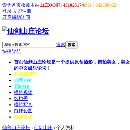
设为首页
收藏本站
山庄QQ群: 431025174
QQ：842339452
登录
立即注册
开启辅助访问
搜索
搜索
快捷导航
首页
仙剑山庄论坛是一个提供原创摄影，街拍美女，美女
的中文娱乐论坛！
购买邀请码
办理VIP
充RMB
模特视频
饭拍秀
模特写真
白袜套图
资源打包
仙剑山庄论坛
›
仙剑山庄
›
个人资料