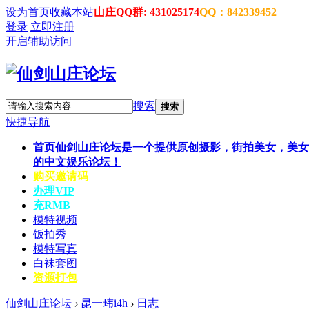
设为首页
收藏本站
山庄QQ群: 431025174
QQ：842339452
登录
立即注册
开启辅助访问
搜索
搜索
快捷导航
首页
仙剑山庄论坛是一个提供原创摄影，街拍美女，美女
的中文娱乐论坛！
购买邀请码
办理VIP
充RMB
模特视频
饭拍秀
模特写真
白袜套图
资源打包
仙剑山庄论坛
›
昆一玮i4h
›
日志