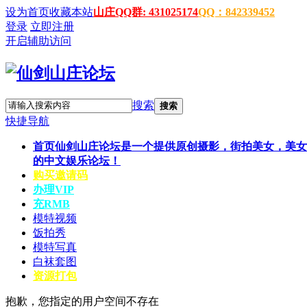
设为首页
收藏本站
山庄QQ群: 431025174
QQ：842339452
登录
立即注册
开启辅助访问
搜索
搜索
快捷导航
首页
仙剑山庄论坛是一个提供原创摄影，街拍美女，美女
的中文娱乐论坛！
购买邀请码
办理VIP
充RMB
模特视频
饭拍秀
模特写真
白袜套图
资源打包
抱歉，您指定的用户空间不存在