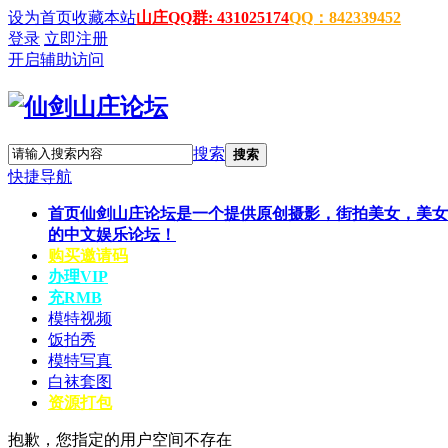
设为首页
收藏本站
山庄QQ群: 431025174
QQ：842339452
登录
立即注册
开启辅助访问
搜索
搜索
快捷导航
首页
仙剑山庄论坛是一个提供原创摄影，街拍美女，美女
的中文娱乐论坛！
购买邀请码
办理VIP
充RMB
模特视频
饭拍秀
模特写真
白袜套图
资源打包
抱歉，您指定的用户空间不存在